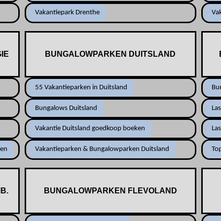
Vakantiepark Drenthe
Vak
IE
BUNGALOWPARKEN DUITSLAND
55 Vakantieparken in Duitsland
Bu
Bungalows Duitsland
La
Vakantie Duitsland goedkoop boeken
Las
nen
Vakantieparken & Bungalowparken Duitsland
Top
B.
BUNGALOWPARKEN FLEVOLAND