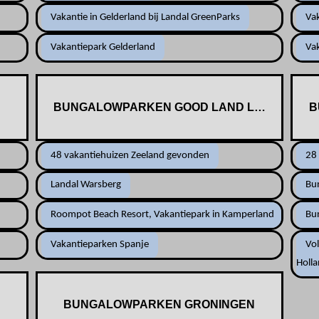
Vakantie in Gelderland bij Landal GreenParks
Va
Vakantiepark Gelderland
Va
BUNGALOWPARKEN GOOD LAND LUX.
B
48 vakantiehuizen Zeeland gevonden
28
Landal Warsberg
Bun
Roompot Beach Resort, Vakantiepark in Kamperland
Bu
Vakantieparken Spanje
Vo
Holl
BUNGALOWPARKEN GRONINGEN