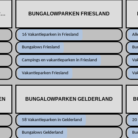
REN
BUNGALOWPARKEN FRIESLAND
16 Vakantieparken in Friesland
All
Bungalows Friesland
Bu
Campings en vakantieparken in Friesland
Va
Vakantieparken Friesland
Va
EN
BUNGALOWPARKEN GELDERLAND
B
58 Vakantieparken in Gelderland
20
Bungalows Gelderland
Bu